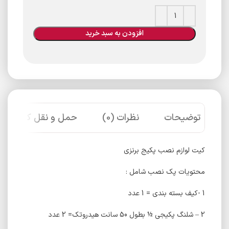
افزودن به سبد خرید
توضیحات
نظرات (0)
حمل و نقل کالا
کیت لوازم نصب پکیج برنزی
محتویات پک نصب شامل :
1 -کیف بسته بندی = 1 عدد
2 – شلنگ پکیجی ½ بطول 50 سانت هیدروتک= 2 عدد