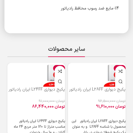
14-مایع ضد رسوب محافظ رادیاتور
سایر محصولات
%
-5%
-5%
ویژه
ویژه
و
پکیج دیواری L28FF ایران رادیاتور
پکیج دیواری L24FF ایران رادیاتور
پکیج دی
تومان
96,500,000
تومان
91,000,000
توم
تومان
91,610,000
تومان
86,440,000
توم
پکیج دیواری L28FF ایران رادیاتور این
پکیج دیواری L24FF ایران رادیاتور
محصول با شناسه L28FF و به ‌عنوان
مناسب متراژ تا 120 متر مربع 24 ماه
پکی
یک پکیج شوفاژ دیواری در بازار
گارانتی و 10 سال خدمات
گرم