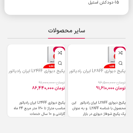
15-دودکش استیل
سایر محصولات
%
-5%
-5%
ویژه
ویژه
و
پکیج دیواری L28FF ایران رادیاتور
پکیج دیواری L24FF ایران رادیاتور
پکیج دی
تومان
96,500,000
تومان
91,000,000
توم
تومان
91,610,000
تومان
86,440,000
توم
پکیج دیواری L28FF ایران رادیاتور این
پکیج دیواری L24FF ایران رادیاتور
محصول با شناسه L28FF و به ‌عنوان
مناسب متراژ تا 120 متر مربع 24 ماه
پکی
یک پکیج شوفاژ دیواری در بازار
گارانتی و 10 سال خدمات
گرم
ایم