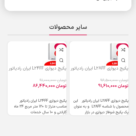
سایر محصولات
%
-5%
-5%
ویژه
ویژه
و
پکیج دیواری L28FF ایران رادیاتور
پکیج دیواری L24FF ایران رادیاتور
پکیج دی
تومان
96,500,000
تومان
91,000,000
توم
تومان
91,610,000
تومان
86,440,000
توم
پکیج دیواری L28FF ایران رادیاتور این
پکیج دیواری L24FF ایران رادیاتور
محصول با شناسه L28FF و به ‌عنوان
مناسب متراژ تا 120 متر مربع 24 ماه
پکی
یک پکیج شوفاژ دیواری در بازار
گارانتی و 10 سال خدمات
گرم
ایم