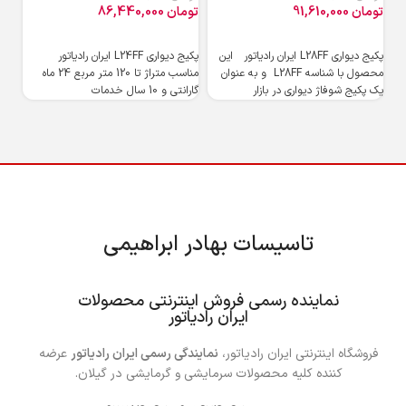
تومان
91,610,000
تومان
86,440,000
توم
پکیج دیواری L28FF ایران رادیاتور این
پکیج دیواری L24FF ایران رادیاتور
محصول با شناسه L28FF و به ‌عنوان
مناسب متراژ تا 120 متر مربع 24 ماه
پکی
یک پکیج شوفاژ دیواری در بازار
گارانتی و 10 سال خدمات
گرم
ایم
تاسیسات بهادر ابراهیمی
……
نماینده رسمی فروش اینترنتی محصولات
ایران رادیاتور
فروشگاه اینترنتی ایران رادیاتور،
نمایندگی رسمی ایران رادیاتور
عرضه
کننده کلیه محصولات سرمایشی و گرمایشی در گیلان.