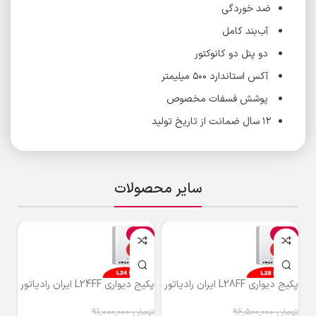
ضد خوردگی
آب‌بند کامل
دو پنل دو کانوکتور
آکس استاندارد ۵۰۰ میلیمتر
پوشش فسفات مخصوص
۱۲ سال ضمانت از تاریخ تولید
سایر محصولات
%
-5%
-5%
ویژه
ویژه
و
پکیج دیواری L28FF ایران رادیاتور
پکیج دیواری L24FF ایران رادیاتور
پکیج دی
تومان
96,500,000
تومان
91,000,000
توم