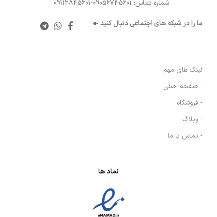
شماره تماس: 09056745601-09112845601
ما را در شبکه های اجتماعی دنبال کنید
لینک های مهم
- صفحه اصلی
- فروشگاه
- وبلاگ
- تماس با ما
نماد ها