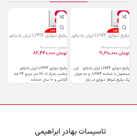
%
-5%
-5%
ویژه
ویژه
و
پکیج دیواری L28FF ایران رادیاتور
پکیج دیواری L24FF ایران رادیاتور
پکیج دی
تومان
96,500,000
تومان
91,000,000
توم
تومان
91,610,000
تومان
86,440,000
توم
پکیج دیواری L28FF ایران رادیاتور این
پکیج دیواری L24FF ایران رادیاتور
محصول با شناسه L28FF و به ‌عنوان
مناسب متراژ تا 120 متر مربع 24 ماه
پکی
یک پکیج شوفاژ دیواری در بازار
گارانتی و 10 سال خدمات
گرم
ایم
تاسیسات بهادر ابراهیمی