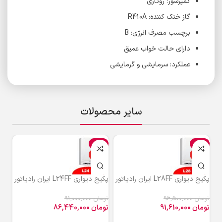
کمپرسور: روتاری
گاز خنک کننده: R410A
برچسب مصرف انرژی: B
دارای حالت خواب عمیق
عملکرد: سرمایشی و گرمایشی
سایر محصولات
%
-5%
-5%
ویژه
ویژه
و
پکیج دیواری L28FF ایران رادیاتور
پکیج دیواری L24FF ایران رادیاتور
پکیج دی
تومان
96,500,000
تومان
91,000,000
توم
تومان
91,610,000
تومان
86,440,000
توم