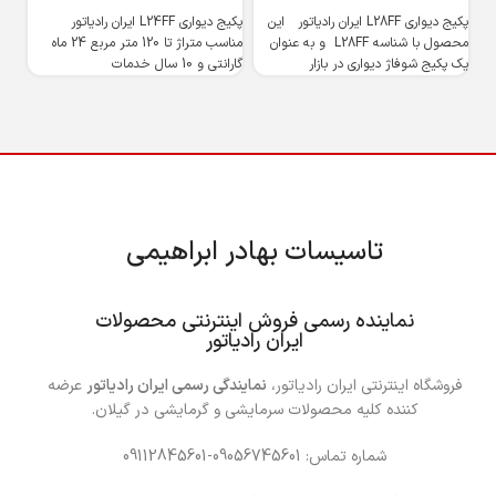
پکیج دیواری L28FF ایران رادیاتور این
پکیج دیواری L24FF ایران رادیاتور
محصول با شناسه L28FF و به ‌عنوان
مناسب متراژ تا 120 متر مربع 24 ماه
پکی
یک پکیج شوفاژ دیواری در بازار
گارانتی و 10 سال خدمات
گرم
ایم
تاسیسات بهادر ابراهیمی
……
نماینده رسمی فروش اینترنتی محصولات
ایران رادیاتور
فروشگاه اینترنتی ایران رادیاتور،
نمایندگی رسمی ایران رادیاتور
عرضه
کننده کلیه محصولات سرمایشی و گرمایشی در گیلان.
شماره تماس: 09056745601-09112845601